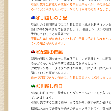
引越し業者に荷造りを依頼する事も出来ますが、その場合
るべく安く済ませたい方は出来るだけ自分で荷造りをしま
引越しの２週間前までには引越し業者へ連絡を取り（レン
当日の手配を済ませておきましょう。 引越しシーズンや週
予約しておくことが重要です。
平日に引越しが出来るのであれば、平日に予約を入れると
くなる場合がありますよ。
新居の間取り図を参考に現在使用している家具をどこに配
るかどうか、などを事前に確認しておきましょう。
戸建やメゾネットタイプの物件の場合、二階より上階に入
認しておく必要があります。
自分で判断できない場合は、引越し業者さんに相談しまし
引越し前日までに、荷造りしたダンボールの中に何が入っ
ておきましょう。
引越し先ですぐに使う物が一目で分かり、探す手間が省け
転居にあたって必要な手続きのチェックリストです。引っ