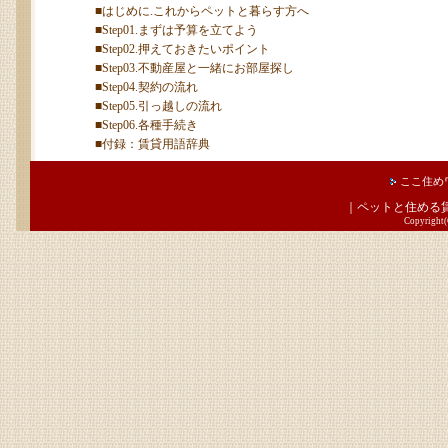
■はじめに.これからペットと暮らす方へ
■Step01.まずは予算を立てよう
■Step02.押えておきたいポイント
■Step03.不動産屋と一緒にお部屋探し
■Step04.契約の流れ
■Step05.引っ越しの流れ
■Step06.各種手続き
■付録：賃貸用語辞典
ここ住めワ
｜
ペットと住める
Copyright